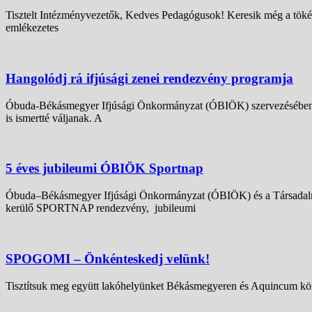
Tisztelt Intézményvezetők, Kedves Pedagógusok! Keresik még a tökéle
emlékezetes
Hangolódj rá ifjúsági zenei rendezvény programja
Óbuda-Békásmegyer Ifjúsági Önkormányzat (ÓBIÖK) szervezésében 20
is ismertté váljanak. A
5 éves jubileumi ÓBIÖK Sportnap
Óbuda–Békásmegyer Ifjúsági Önkormányzat (ÓBIÖK) és a Társadalmi 
kerülő SPORTNAP rendezvény, jubileumi
SPOGOMI – Önkénteskedj velünk!
Tisztítsuk meg együtt lakóhelyünket Békásmegyeren és Aquincum közö