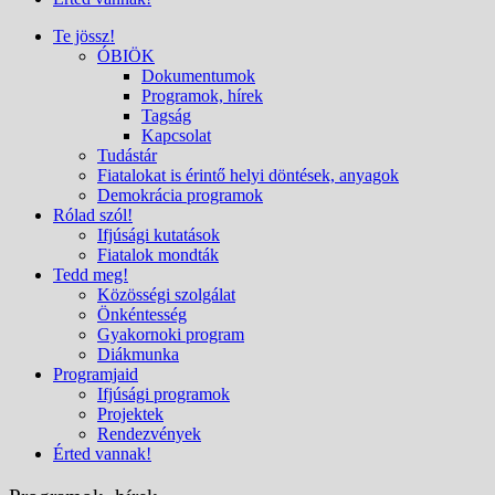
Te jössz!
ÓBIÖK
Dokumentumok
Programok, hírek
Tagság
Kapcsolat
Tudástár
Fiatalokat is érintő helyi döntések, anyagok
Demokrácia programok
Rólad szól!
Ifjúsági kutatások
Fiatalok mondták
Tedd meg!
Közösségi szolgálat
Önkéntesség
Gyakornoki program
Diákmunka
Programjaid
Ifjúsági programok
Projektek
Rendezvények
Érted vannak!