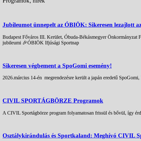
Programok, hírek
Jubileumot ünnepelt az ÓBIÖK: Sikeresen lezajlott a
Budapest Főváros III. Kerület, Óbuda-Békásmegyer Önkormányzat Fen
jubileumi 🎉ÓBIÖK Ifjúsági Sportnap
Sikeresen végbement a SpoGomi esemény!
2026.március 14-én megrendezésre került a japán eredetű SpoGomi, kö
CIVIL SPORTÁGBÖRZE Programok
A CIVIL Sportágbörze program folyamatosan frissül és bővül, így érd
Osztálykirándulás és Sportkaland: Meghívó CIVIL S