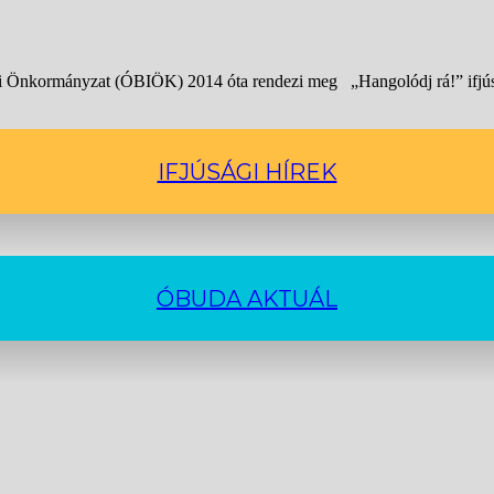
 Önkormányzat (ÓBIÖK) 2014 óta rendezi meg „Hangolódj rá!” ifjúsá
IFJÚSÁGI HÍREK
ÓBUDA AKTUÁL