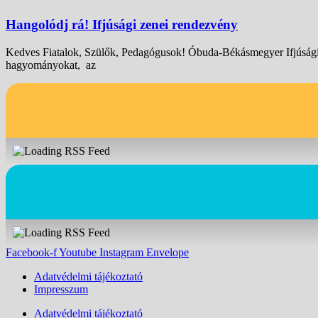
Hangolódj rá! Ifjúsági zenei rendezvény
Kedves Fiatalok, Szülők, Pedagógusok! Óbuda-Békásmegyer Ifjúsági
hagyományokat, az
Facebook-f
Youtube
Instagram
Envelope
Adatvédelmi tájékoztató
Impresszum
Adatvédelmi tájékoztató