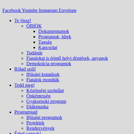
Facebook
Youtube
Instagram
Envelope
Te jössz!
ÓBIÖK
Dokumentumok
Programok, hírek
Tagság
Kapcsolat
Tudástár
Fiatalokat is érintő helyi döntések, anyagok
Demokrácia programok
Rólad szól!
Ifjúsági kutatások
Fiatalok mondták
Tedd meg!
Közösségi szolgálat
Önkéntesség
Gyakornoki program
Diákmunka
Programjaid
Ifjúsági programok
Projektek
Rendezvények
Érted vannak!