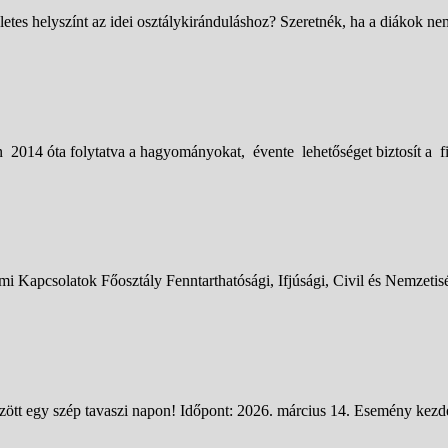
tes helyszínt az idei osztálykiránduláshoz? Szeretnék, ha a diákok n
14 óta folytatva a hagyományokat, évente lehetőséget biztosít a fia
Kapcsolatok Főosztály Fenntarthatósági, Ifjúsági, Civil és Nemzeti
tt egy szép tavaszi napon! Időpont: 2026. március 14. Esemény kezdet