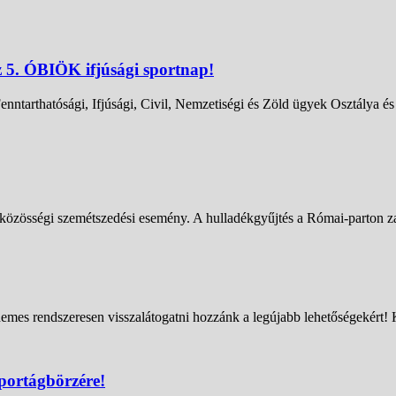
z 5. ÓBIÖK ifjúsági sportnap!
ntarthatósági, Ifjúsági, Civil, Nemzetiségi és Zöld ügyek Osztálya 
zösségi szemétszedési esemény. A hulladékgyűjtés a Római-parton zajl
emes rendszeresen visszalátogatni hozzánk a legújabb lehetőségekért! 
portágbörzére!