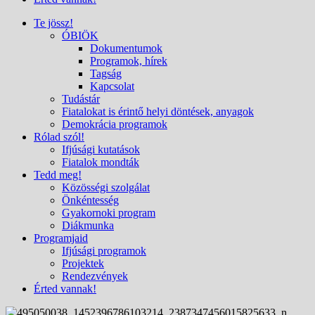
Te jössz!
ÓBIÖK
Dokumentumok
Programok, hírek
Tagság
Kapcsolat
Tudástár
Fiatalokat is érintő helyi döntések, anyagok
Demokrácia programok
Rólad szól!
Ifjúsági kutatások
Fiatalok mondták
Tedd meg!
Közösségi szolgálat
Önkéntesség
Gyakornoki program
Diákmunka
Programjaid
Ifjúsági programok
Projektek
Rendezvények
Érted vannak!