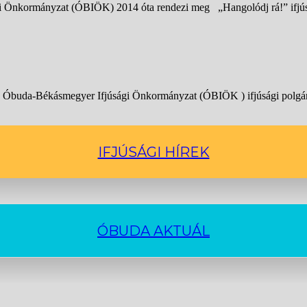
 Önkormányzat (ÓBIÖK) 2014 óta rendezi meg „Hangolódj rá!” ifjúsá
 Óbuda-Békásmegyer Ifjúsági Önkormányzat (ÓBIÖK ) ifjúsági polgár
IFJÚSÁGI HÍREK
ÓBUDA AKTUÁL