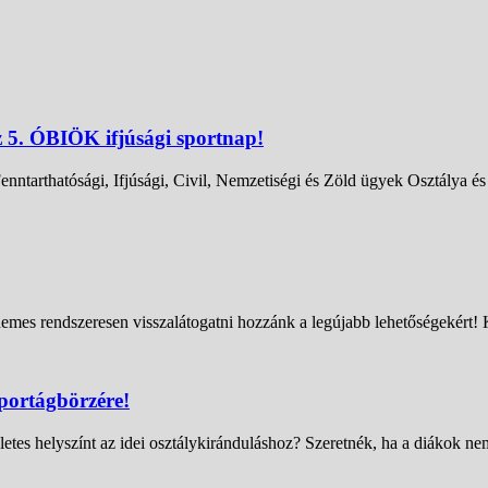
z 5. ÓBIÖK ifjúsági sportnap!
ntarthatósági, Ifjúsági, Civil, Nemzetiségi és Zöld ügyek Osztálya 
emes rendszeresen visszalátogatni hozzánk a legújabb lehetőségekért! 
portágbörzére!
tes helyszínt az idei osztálykiránduláshoz? Szeretnék, ha a diákok n