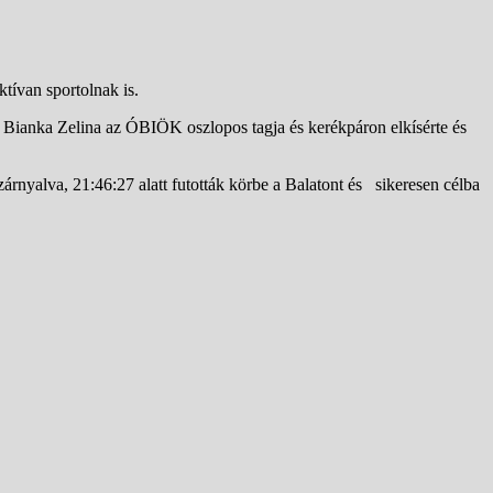
ívan sportolnak is.
 Bianka Zelina az ÓBIÖK oszlopos tagja és kerékpáron elkísérte és
lszárnyalva, 21:46:27 alatt futották körbe a Balatont és sikeresen célba