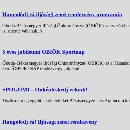
Hangolódj rá ifjúsági zenei rendezvény programja
Óbuda-Békásmegyer Ifjúsági Önkormányzat (ÓBIÖK) szervezésében 20
is ismertté váljanak. A
5 éves jubileumi ÓBIÖK Sportnap
Óbuda–Békásmegyer Ifjúsági Önkormányzat (ÓBIÖK) és a Társadalmi 
kerülő SPORTNAP rendezvény, jubileumi
SPOGOMI – Önkénteskedj velünk!
Tisztítsuk meg együtt lakóhelyünket Békásmegyeren és Aquincum közö
Hangolódj rá! Ifjúsági zenei rendezvény