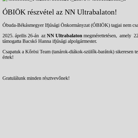
ÓBIÖK részvétel az NN Ultrabalaton!
Óbuda-Békásmegyer Ifjúsági Önkormányzat (ÓBIÖK) tagjai nem csak 
2025. április 26-án az
NN
Ultrabalaton
megmérettetésen, amely 221 
támogatta Bacskó Hanna ifjúsági alpolgármester.
Csapatuk a Kőrösi Team
(
tanárok-diákok-szülők-barátok)
sikeresen te
értek!
Gratulálunk minden résztvevőnek!