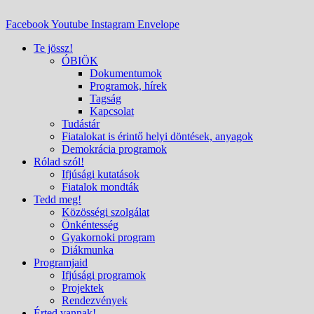
Facebook
Youtube
Instagram
Envelope
Te jössz!
ÓBIÖK
Dokumentumok
Programok, hírek
Tagság
Kapcsolat
Tudástár
Fiatalokat is érintő helyi döntések, anyagok
Demokrácia programok
Rólad szól!
Ifjúsági kutatások
Fiatalok mondták
Tedd meg!
Közösségi szolgálat
Önkéntesség
Gyakornoki program
Diákmunka
Programjaid
Ifjúsági programok
Projektek
Rendezvények
Érted vannak!