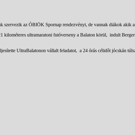
szervezik az ÓBIÖK Spornap rendezvényt, de vannak diákok akik akt
kilométeres ultramaratoni futóverseny a Balaton körül, indult
Berger
ljesítette UltraBalatonon vállalt feladatot, a 24 órás célidőt jócskán tú